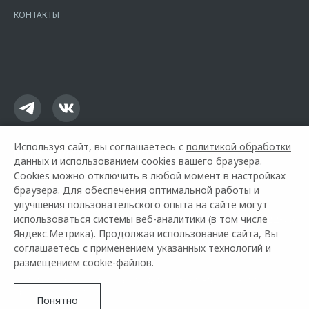
Москва, ул. Каланчевская, д. 27. Ген.лицензия ЦБ РФ № 1326 от
КОНТАКТЫ
16.01.2015. Предложение ограничено и не является публичной
офертой.
Используя сайт, вы соглашаетесь с
политикой обработки
данных
и использованием cookies вашего браузера.
Cookies можно отключить в любой момент в настройках
браузера. Для обеспечения оптимальной работы и
улучшения пользовательского опыта на сайте могут
использоваться системы веб-аналитики (в том числе
Горячая линия OMODA:
+7 (383) 363-22-66
Яндекс.Метрика). Продолжая использование сайта, Вы
соглашаетесь с применением указанных технологий и
© 2026 Эксперт Авто Нск
размещением cookie-файлов.
Модельный ряд
Архивные модели
Контакты
О компании
Правовая информация
Понятно