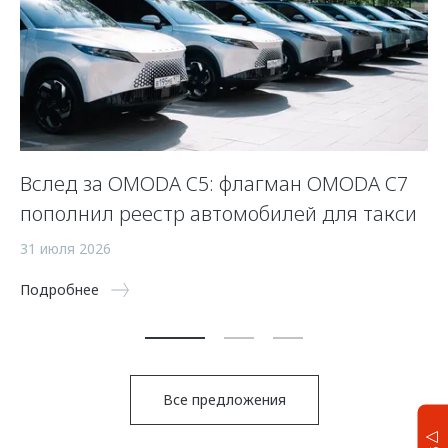
Вслед за OMODA C5: флагман OMODA C7
С
пополнил реестр автомобилей для такси
п
а
31 июля 2026
5 
Подробнее
По
Все предложения