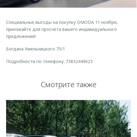
Страхование
Клиентская поддержка
Обратная связь
Кредитный калькулятор
O&J Автоклуб
Специальные выгоды на покупку OMODA 11 ноября,
Аксессуары
Клуб владельцев OMODA
приезжайте для просчета вашего индивидуального
предложения!
Одежда и сувениры
Приложение O&J
Оригинальные аксессуары
Богдана Хмельницкого 75/1
Аксессуары
Запчасти
Одежда и сувениры
Подробности по телефону: 73832449623
Трейд-ин
Оригинальные аксессуары
Калькулятор трейд-ин
Запчасти
Смотрите также