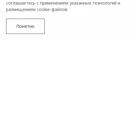
соглашаетесь с применением указанных технологий и
размещением cookie-файлов.
Записаться
Понятно
Тест-драйв автомобилей – это лучший способ оценить
комфорт и динамику перед покупкой. Запишитесь на тест-
драйв OMODA, чтобы почувствовать инновационные
технологии и стильный дизайн этих моделей. Убедитесь в
их преимуществах лично – выбирайте идеальный
автомобиль для себя!
Подробнее
Записаться на тест-драйв