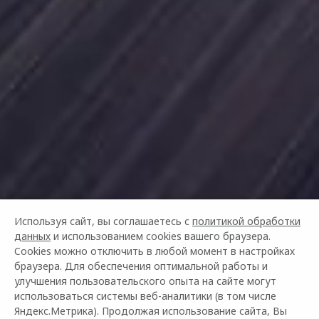
Используя сайт, вы соглашаетесь с
политикой обработки
данных
и использованием cookies вашего браузера.
ЗАПИСАТЬСЯ НА ТЕСТ-
Cookies можно отключить в любой момент в настройках
ДРАЙВ
браузера. Для обеспечения оптимальной работы и
улучшения пользовательского опыта на сайте могут
использоваться системы веб-аналитики (в том числе
Почувствуйте драйв за рулём нового OMODA!
Яндекс.Метрика). Продолжая использование сайта, Вы