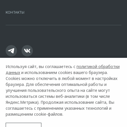
7728168971 ОГРН 1027700067328 место нахождение 107078, г.
Москва, ул. Каланчевская, д. 27. Ген.лицензия ЦБ РФ № 1326 от
КОНТАКТЫ
16.01.2015. Предложение ограничено и не является публичной
офертой.
Используя сайт, вы соглашаетесь с
политикой обработки
данных
и использованием cookies вашего браузера.
Cookies можно отключить в любой момент в настройках
браузера. Для обеспечения оптимальной работы и
улучшения пользовательского опыта на сайте могут
использоваться системы веб-аналитики (в том числе
Горячая линия OMODA:
+7 (383) 363-22-66
Яндекс.Метрика). Продолжая использование сайта, Вы
соглашаетесь с применением указанных технологий и
© 2026 Эксперт Авто Нск
размещением cookie-файлов.
Модельный ряд
Архивные модели
Контакты
О компании
Правовая информация