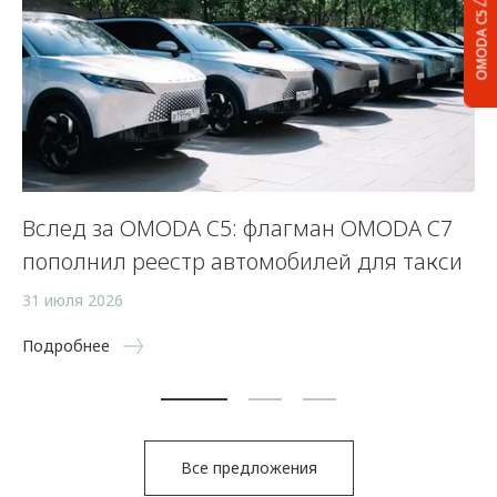
OMODA C5
Вслед за OMODA C5: флагман OMODA C7
С
пополнил реестр автомобилей для такси
п
а
31 июля 2026
5 
Подробнее
По
Все предложения