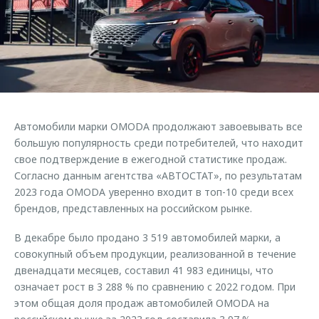
Страхование
Клиентская поддержка
Обратная связь
Кредитный калькулятор
O&J Автоклуб
Аксессуары
Клуб владельцев OMODA
Одежда и сувениры
Приложение O&J
Оригинальные аксессуары
Аксессуары
Автомобили марки OMODA продолжают завоевывать все
Запчасти
Одежда и сувениры
большую популярность среди потребителей, что находит
свое подтверждение в ежегодной статистике продаж.
Трейд-ин
Оригинальные аксессуары
Согласно данным агентства «АВТОСТАТ», по результатам
Калькулятор трейд-ин
Запчасти
2023 года OMODA уверенно входит в топ-10 среди всех
брендов, представленных на российском рынке.
В декабре было продано 3 519 автомобилей марки, а
совокупный объем продукции, реализованной в течение
двенадцати месяцев, составил 41 983 единицы, что
означает рост в 3 288 % по сравнению с 2022 годом. При
этом общая доля продаж автомобилей OMODA на