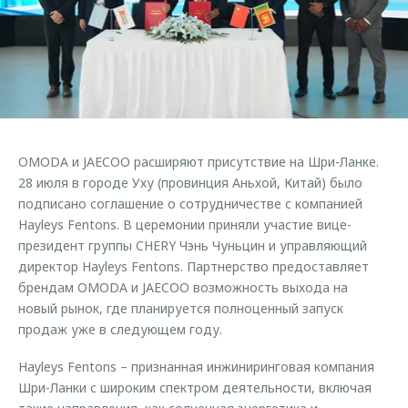
Страхование
Клиентская поддержка
Обратная связь
Кредитный калькулятор
O&J Автоклуб
Аксессуары
Клуб владельцев OMODA
Одежда и сувениры
Приложение O&J
Оригинальные аксессуары
Аксессуары
OMODA и JAECOO расширяют присутствие на Шри-Ланке.
Запчасти
Одежда и сувениры
28 июля в городе Уху (провинция Аньхой, Китай) было
подписано соглашение о сотрудничестве с компанией
Трейд-ин
Оригинальные аксессуары
Hayleys Fentons. В церемонии приняли участие вице-
Калькулятор трейд-ин
Запчасти
президент группы CHERY Чэнь Чуньцин и управляющий
директор Hayleys Fentons. Партнерство предоставляет
брендам OMODA и JAECOO возможность выхода на
новый рынок, где планируется полноценный запуск
продаж уже в следующем году.
Hayleys Fentons – признанная инжиниринговая компания
Шри-Ланки с широким спектром деятельности, включая