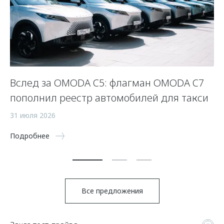
Вслед за OMODA C5: флагман OMODA C7
С
пополнил реестр автомобилей для такси
п
а
31 июля 2026
5 
Подробнее
По
Все предложения