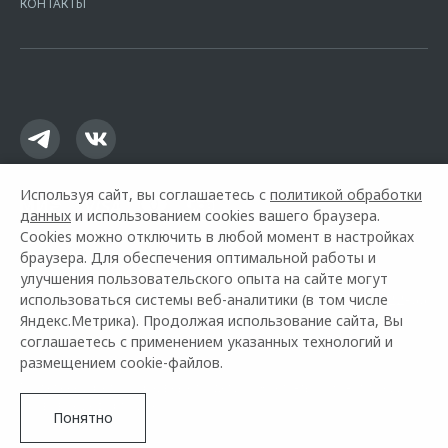
КОНТАКТЫ
16.01.2015. Предложение ограничено и не является публичной
офертой.
Используя сайт, вы соглашаетесь с
политикой обработки
данных
и использованием cookies вашего браузера.
Cookies можно отключить в любой момент в настройках
браузера. Для обеспечения оптимальной работы и
улучшения пользовательского опыта на сайте могут
использоваться системы веб-аналитики (в том числе
Горячая линия OMODA:
+7 (383) 363-22-66
Яндекс.Метрика). Продолжая использование сайта, Вы
соглашаетесь с применением указанных технологий и
© 2026 Эксперт Авто Нск
размещением cookie-файлов.
Модельный ряд
Архивные модели
Контакты
О компании
Правовая информация
Понятно