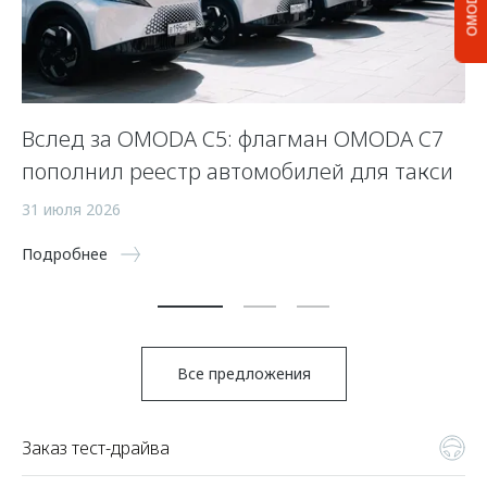
OMODA C5
Вслед за OMODA C5: флагман OMODA C7
С
пополнил реестр автомобилей для такси
п
а
31 июля 2026
5 
Подробнее
По
Все предложения
Заказ тест-драйва