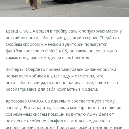
Страхование
Клиентская поддержка
Обратная связь
Кредитный калькулятор
O&J Автоклуб
Аксессуары
Клуб владельцев OMODA
Бренд OMODA вошел в тройку самых популярных марок у
Одежда и сувениры
Приложение O&J
российских автолюбительниц, выяснил сервис СберАвто.
Оригинальные аксессуары
Особым спросом у женской аудитории пользуется
Аксессуары
фастбэк-кроссовер OMODA C5, он также вошел в топ-3
Запчасти
самых популярных моделей всех брендов.
Одежда и сувениры
Трейд-ин
Оригинальные аксессуары
Эксперты СберАвто проанализировали онлайн-покупки
Калькулятор трейд-ин
Запчасти
новых автомобилей в 2025 году и отметили, что
автолюбительницы, особенно начинающие, чаще всего
рассматривают для себя компактные модели.
Кроссовер OMODA C5 идеально соответствует этому
запросу. Его габариты, высокая маневренность и наличие
современных систем помощи водителю ADAS делают
вождение особенно комфортным для ежедневного
использования в городе. При этом яркий и технологичный