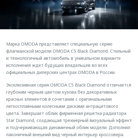
Страхование
Клиентская поддержка
Обратная связь
Кредитный калькулятор
O&J Автоклуб
Аксессуары
Клуб владельцев OMODA
Одежда и сувениры
Приложение O&J
Марка OMODA представляет специальную серию
Оригинальные аксессуары
флагманской модели OMODA C5 Black Diamond. Стильный
Аксессуары
Запчасти
и технологичный автомобиль в уникальном варианте
Одежда и сувениры
исполнения ждет будущих владельцев во всех
Трейд-ин
Оригинальные аксессуары
официальных дилерских центрах OMODA в России.
Калькулятор трейд-ин
Запчасти
Эксклюзивная серия OMODA C5 Black Diamond отличается
глубоким черным цветом кузова без декоративных
красных элементов в сочетании с оригинальными
легкосплавными колесными дисками антрацитового
цвета. Завершает облик фирменная решетка радиатора
Star Diamond, создающая трехмерный визуальный эффект
и подчеркивающая динамичный облик модели. Дополнил
лаконичный внешний вид черный интерьер кроссовера.