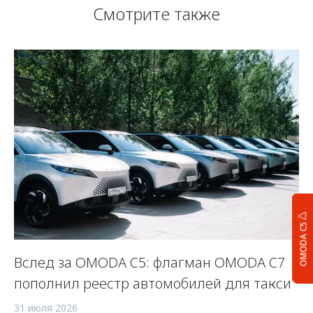
Смотрите также
OMODA C5
Вслед за OMODA C5: флагман OMODA C7
С
пополнил реестр автомобилей для такси
п
а
31 июля 2026