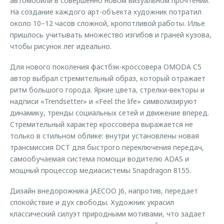
автомобили в совершенно новом визуальном прочтении.
На создание каждого арт-объекта художник потратил
около 10–12 часов сложной, кропотливой работы. Илье
пришлось учитывать множество изгибов и граней кузова,
чтобы рисунок лег идеально.
Для нового поколения фастбэк-кроссовера OMODA C5
автор выбрал стремительный образ, который отражает
ритм большого города. Яркие цвета, стрелки-векторы и
надписи «Trendsetter» и «Feel the life» символизируют
динамику, тренды социальных сетей и движение вперед.
Стремительный характер кроссовера выражается не
только в стильном облике: внутри установлены новая
трансмиссия DCT для быстрого переключения передач,
самообучаемая система помощи водителю ADAS и
мощный процессор медиасистемы Snapdragon 8155.
Дизайн внедорожника JAECOO J6, напротив, передает
спокойствие и дух свободы. Художник украсил
классический силуэт природными мотивами, что задает