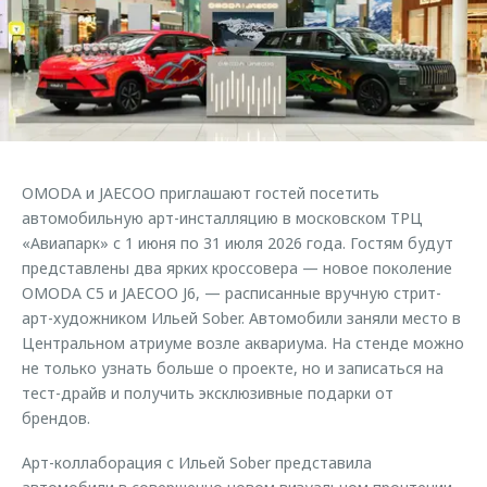
Страхование
Клиентская поддержка
Обратная связь
Кредитный калькулятор
O&J Автоклуб
Аксессуары
Клуб владельцев OMODA
Одежда и сувениры
Приложение O&J
Оригинальные аксессуары
Аксессуары
OMODA и JAECOO приглашают гостей посетить
Запчасти
Одежда и сувениры
автомобильную арт-инсталляцию в московском ТРЦ
«Авиапарк» с 1 июня по 31 июля 2026 года. Гостям будут
Трейд-ин
Оригинальные аксессуары
представлены два ярких кроссовера — новое поколение
Калькулятор трейд-ин
Запчасти
OMODA C5 и JAECOO J6, — расписанные вручную стрит-
арт-художником Ильей Sober. Автомобили заняли место в
Центральном атриуме возле аквариума. На стенде можно
не только узнать больше о проекте, но и записаться на
тест-драйв и получить эксклюзивные подарки от
брендов.
Арт-коллаборация с Ильей Sober представила