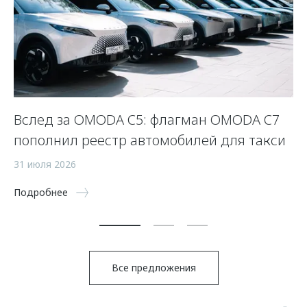
 и
Вслед за OMODA C5: флагман OMODA C7
«
пополнил реестр автомобилей для такси
ф
п
31 июля 2026
«
Подробнее
27
По
Все предложения