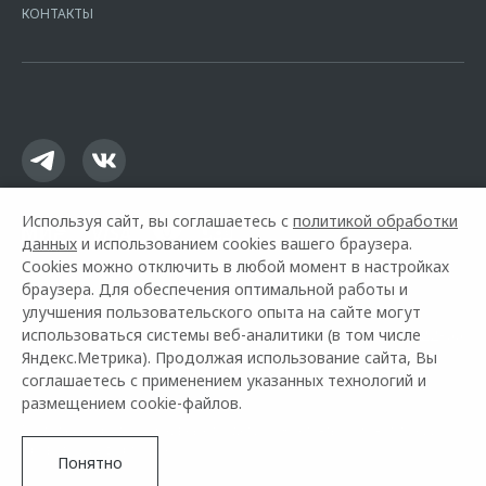
Москва, ул. Каланчевская, д. 27. Ген.лицензия ЦБ РФ № 1326 от
КОНТАКТЫ
16.01.2015. Предложение ограничено и не является публичной
офертой.
Используя сайт, вы соглашаетесь с
политикой обработки
данных
и использованием cookies вашего браузера.
Cookies можно отключить в любой момент в настройках
браузера. Для обеспечения оптимальной работы и
улучшения пользовательского опыта на сайте могут
использоваться системы веб-аналитики (в том числе
Горячая линия OMODA:
+7 (383) 363-22-66
Яндекс.Метрика). Продолжая использование сайта, Вы
соглашаетесь с применением указанных технологий и
© 2026 Эксперт Авто Нск
размещением cookie-файлов.
Модельный ряд
Архивные модели
Контакты
О компании
Правовая информация
Понятно