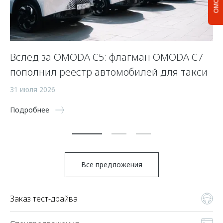
Вслед за OMODA C5: флагман OMODA C7
С
пополнил реестр автомобилей для такси
п
а
31 июля 2026
5 
Подробнее
По
Все предложения
Заказ тест-драйва