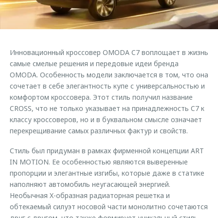
Страхование
Клиентская поддержка
Обратная связь
Кредитный калькулятор
O&J Автоклуб
Аксессуары
Клуб владельцев OMODA
Инновационный кроссовер OMODA C7 воплощает в жизнь
Одежда и сувениры
Приложение O&J
самые смелые решения и передовые идеи бренда
Оригинальные аксессуары
OMODA. Особенность модели заключается в том, что она
Аксессуары
сочетает в себе элегантность купе с универсальностью и
Запчасти
комфортом кроссовера. Этот стиль получил название
Одежда и сувениры
CROSS, что не только указывает на принадлежность C7 к
Трейд-ин
Оригинальные аксессуары
классу кроссоверов, но и в буквальном смысле означает
Калькулятор трейд-ин
Запчасти
перекрещивание самых различных фактур и свойств.
Стиль был придуман в рамках фирменной концепции ART
IN MOTION. Ее особенностью являются выверенные
пропорции и элегантные изгибы, которые даже в статике
наполняют автомобиль неугасающей энергией.
Необычная X-образная радиаторная решетка и
обтекаемый силуэт носовой части монолитно сочетаются
друг с другом, что также формирует уникальный стиль