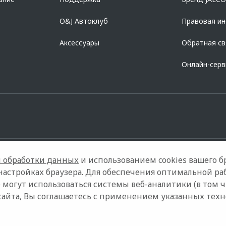
O&J Автоклуб
Правовая и
Аксессуары
Обратная св
Онлайн-сер
 обработки данных
и использованием cookies вашего бр
настройках браузера. Для обеспечения оптимальной ра
 могут использоваться системы веб-аналитики (в том 
дели
Контакты
О компании
Правовая информация
сайта, Вы соглашаетесь с применением указанных тех