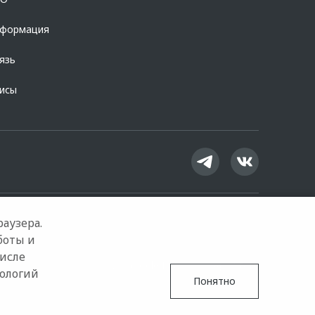
нформация
язь
висы
аузера.
боты и
числе
Google Play
App Store
нологий
Понятно