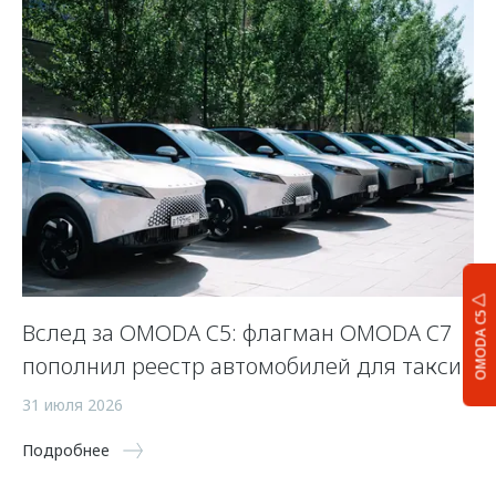
OMODA C5
Вслед за OMODA C5: флагман OMODA C7
С
пополнил реестр автомобилей для такси
п
а
31 июля 2026
5 
Подробнее
По