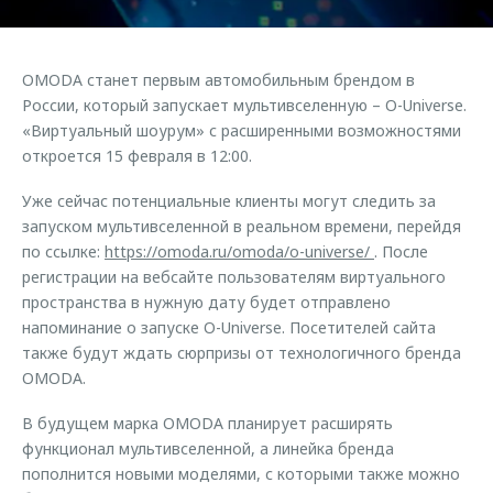
Страхование
Клиентская поддержка
Обратная связь
Кредитный калькулятор
O&J Автоклуб
OMODA станет первым автомобильным брендом в
Аксессуары
Клуб владельцев OMODA
России, который запускает мультивселенную – O-Universe.
«Виртуальный шоурум» с расширенными возможностями
Одежда и сувениры
Приложение O&J
откроется 15 февраля в 12:00.
Оригинальные аксессуары
Аксессуары
Уже сейчас потенциальные клиенты могут следить за
Запчасти
Одежда и сувениры
запуском мультивселенной в реальном времени, перейдя
Трейд-ин
по ссылке:
https://omoda.ru/omoda/o-universe/
. После
Оригинальные аксессуары
регистрации на вебсайте пользователям виртуального
Калькулятор трейд-ин
Запчасти
пространства в нужную дату будет отправлено
напоминание о запуске O-Universe. Посетителей сайта
также будут ждать сюрпризы от технологичного бренда
OMODA.
В будущем марка OMODA планирует расширять
функционал мультивселенной, а линейка бренда
пополнится новыми моделями, с которыми также можно