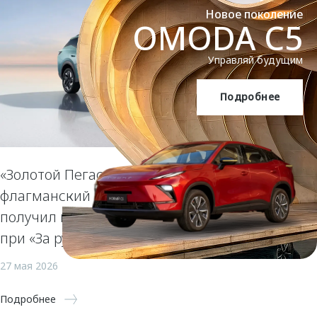
Новое поколение
OMODA C5
Управляй будущим
Подробнее
OMODA C5
«Золотой Пегас» за смелый дизайн:
флагманский кроссовер OMODA C7
получил престижную награду Гран-
при «За рулем»
27 мая 2026
Подробнее