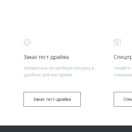
Заказ тест-драйва
Спецп
Запишитесь на пробную поездку в
Узнайте 
удобное для вас время
специал
Заказ тест-драйва
Спе