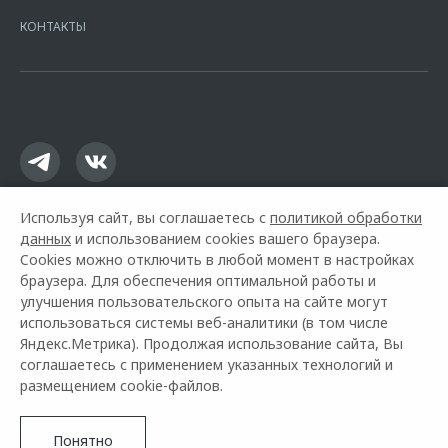
Москва, ул. Каланчевская, д. 27. Ген.лицензия ЦБ РФ № 1326 от
КОНТАКТЫ
16.01.2015. Предложение ограничено и не является публичной
офертой.
Используя сайт, вы соглашаетесь с
политикой обработки
данных
и использованием cookies вашего браузера.
Cookies можно отключить в любой момент в настройках
браузера. Для обеспечения оптимальной работы и
улучшения пользовательского опыта на сайте могут
использоваться системы веб-аналитики (в том числе
Горячая линия OMODA:
+7 (383) 363-22-66
Яндекс.Метрика). Продолжая использование сайта, Вы
соглашаетесь с применением указанных технологий и
© 2026 Эксперт Авто Нск
размещением cookie-файлов.
Модельный ряд
Архивные модели
Контакты
О компании
Правовая информация
Понятно