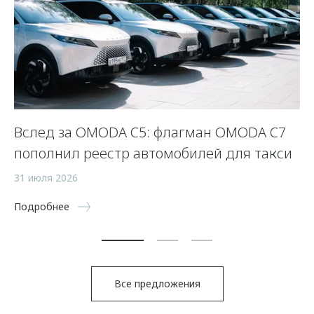
Вслед за OMODA C5: флагман OMODA C7
С
пополнил реестр автомобилей для такси
п
а
31 июля 2026
5 
Подробнее
По
Все предложения