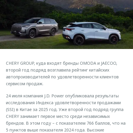
Страхование
Клиентская поддержка
Обратная связь
Кредитный калькулятор
O&J Автоклуб
Аксессуары
Клуб владельцев OMODA
Одежда и сувениры
Приложение O&J
Оригинальные аксессуары
Аксессуары
Запчасти
Одежда и сувениры
CHERY GROUP, куда входят бренды OMODA и JAECOO,
Трейд-ин
Оригинальные аксессуары
второй год подряд возглавила рейтинг китайских
автопроизводителей по удовлетворенности клиентов
Калькулятор трейд-ин
Запчасти
сервисом продаж.
24 июля компания J.D. Power опубликовала результаты
исследования Индекса удовлетворенности продажами
(SSI) в Китае за 2025 год. Уже второй год подряд группа
CHERY занимает первое место среди независимых
брендов. В этом году – с показателем 766 баллов, что на
5 пунктов выше показателя 2024 года. Высокие