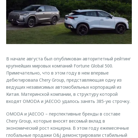
Страхование
Клиентская поддержка
Обратная связь
Кредитный калькулятор
O&J Автоклуб
Аксессуары
Клуб владельцев OMODA
Одежда и сувениры
Приложение O&J
Оригинальные аксессуары
Аксессуары
Запчасти
В начале августа был опубликован авторитетный рейтинг
Одежда и сувениры
крупнейших мировых компаний Fortune Global 500.
Трейд-ин
Оригинальные аксессуары
Примечательно, что в этом году в нем впервые
дебютировала Chery Group, представляющая одну из
Калькулятор трейд-ин
Запчасти
ведущих независимых автомобильных корпораций из
Китая. Материнской компании, в структуру которой
входят OMODA и JAECOO удалось занять 385-ую строчку.
OMODA и JAECOO – перспективные бренды в составе
Chery Group, которые вносят весомый вклад в
экономический рост концерна. В этом году ежемесячные
глобальные продажи O&J демонстрировали стабильный