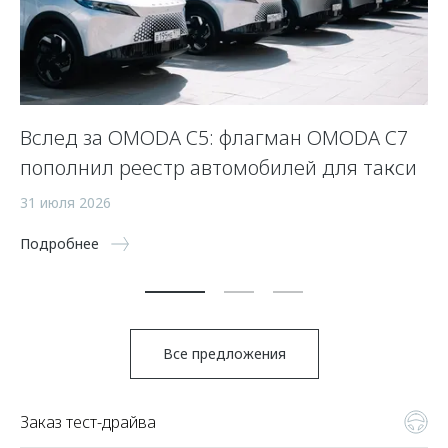
Вслед за OMODA C5: флагман OMODA C7
С
пополнил реестр автомобилей для такси
п
а
31 июля 2026
5 
Подробнее
По
Все предложения
Заказ тест-драйва