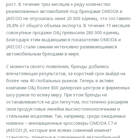
рост. В течение трех месяцев к ряду количество
реализованных автомобилей под брендами OMODA и
JAECOO не опускалась ниже 20 000 единиц, что составило
20,8% от общего объема экспорта. В течение 15 месяцев
совокупные продажи O&J превысили 280 000 единиц.
Благодаря этим выдающимся показателям OMODA и
JAECOO стали самыми интенсивно развивающимися
автомобильным брендами в мире.
С момента своего появления, бренды добились
впечатляющих результатов, за короткий срок выйдя на
более чем 40 глобальных рынков. Теперь в активе
компании O&J более 800 дилерских центров и фирменных
шоу-румов по всему миру. При этом бренды не
останавливаются на достигнутом, постепенно расширяя
свои продуктовые линейки высокотехнологичными и
стильными моделями. Так, например, среди ожидаемых
новинок – инновационные кроссоверы OMODA C7 и
JAECOO J5, которые вне всяких сомнений изменят
стандарты, принятые в современной автомобильной