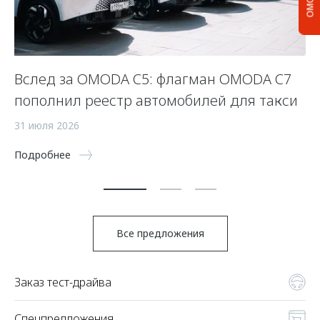
Вслед за OMODA C5: флагман OMODA C7
С
пополнил реестр автомобилей для такси
п
а
31 июля 2026
5 
Подробнее
По
Все предложения
Заказ тест-драйва
Спецпредложения