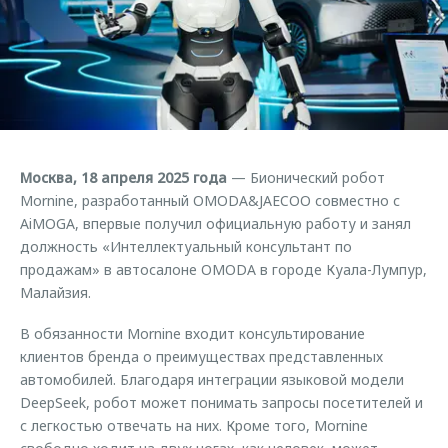
Страхование
Клиентская поддержка
Обратная связь
Кредитный калькулятор
O&J Автоклуб
Аксессуары
Клуб владельцев OMODA
Одежда и сувениры
Приложение O&J
Оригинальные аксессуары
Аксессуары
Москва, 18 апреля 2025 года
— Бионический робот
Запчасти
Одежда и сувениры
Mornine, разработанный OMODA&JAECOO совместно с
AiMOGA, впервые получил официальную работу и занял
Трейд-ин
Оригинальные аксессуары
должность «Интеллектуальный консультант по
Калькулятор трейд-ин
Запчасти
продажам» в автосалоне OMODA в городе Куала-Лумпур,
Малайзия.
В обязанности Mornine входит консультирование
клиентов бренда о преимуществах представленных
автомобилей. Благодаря интеграции языковой модели
DeepSeek, робот может понимать запросы посетителей и
с легкостью отвечать на них. Кроме того, Mornine