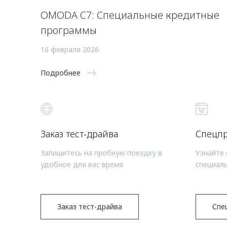
OMODA C7: Специальные кредитные
программы
16 февраля 2026
Подробнее
Заказ тест-драйва
Спецп
Запишитесь на пробную поездку в
Узнайте 
удобное для вас время
специал
Заказ тест-драйва
Спе